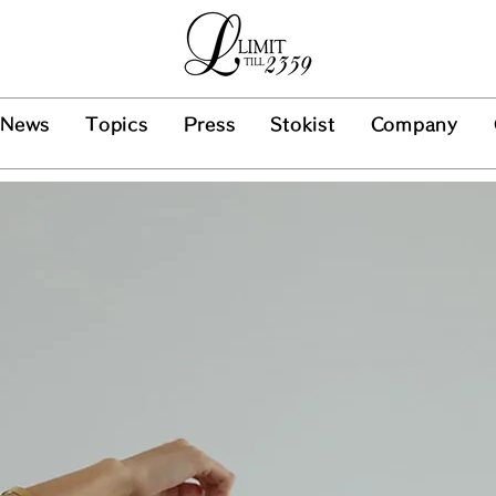
News
Topics
Press
Stokist
Company