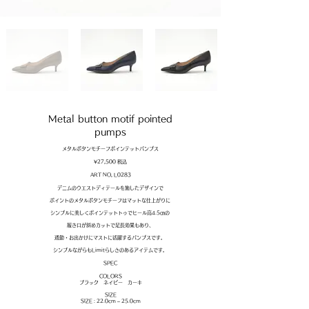
Metal button motif pointed
pumps
メタルボタンモチーフポインテットパンプス
¥27,500 税込
​ART NO, L0283
デニムのウエストディテールを施したデザインで
ポイントのメタルボタンモチーフはマットな仕上がりに
シンプルに美しくポインテットトゥでヒール高4.5㎝の
履き口が斜めカットで足長効果もあり、
通勤・お出かけにマストに活躍するパンプスです。
シンプルながらもLimitらしさのあるアイテムです。
​SPEC
COLORS
ブラック ネイビー カーキ
SIZE
SIZE : 22.0cm – 25.0cm