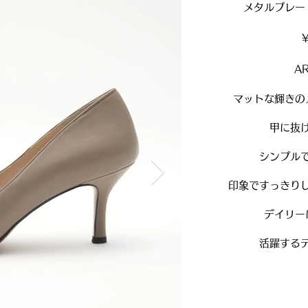
メタルプレー
​A
マットな輝きの
甲に抜
シンプル
印象ですっきり
デイリー
活躍する