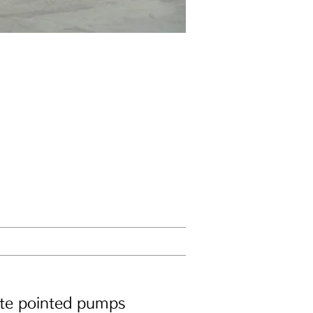
。
ate pointed pumps